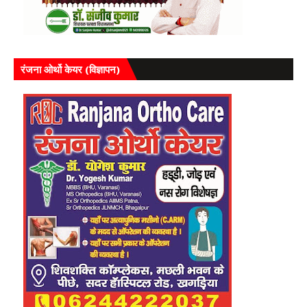
रंजना ओर्थो केयर (विज्ञापन)