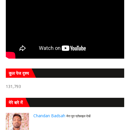
कुल पेज दृश्य
131,793
मेरे बारे में
Chandan Badsah
मेरा पूरा प्रोफ़ाइल देखें