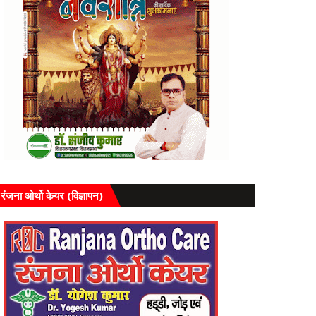
रंजना ओर्थो केयर (विज्ञापन)