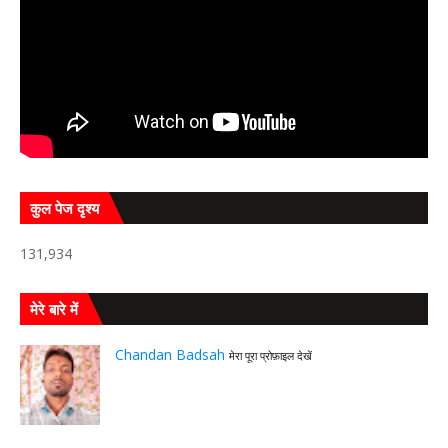
कुल पेज दृश्य
131,934
मेरे बारे में
Chandan Badsah
मेरा पूरा प्रोफ़ाइल देखें