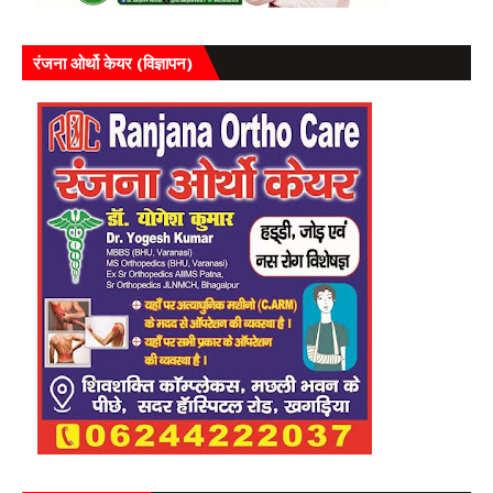
रंजना ओर्थो केयर (विज्ञापन)