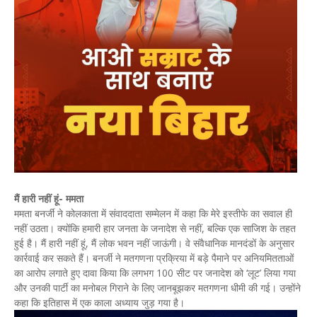
मैं हारी नहीं हूं- ममता
ममता बनर्जी ने कोलकाता में संवाददाता सम्मेलन में कहा कि मेरे इस्तीफे का सवाल ही
नहीं उठता। क्योंकि हमारी हार जनता के जनादेश से नहीं, बल्कि एक साजिश के तहत
हुई है। मैं हारी नहीं हूं, मैं लोक भवन नहीं जाऊंगी। वे संवैधानिक मानदंडों के अनुसार
कार्रवाई कर सकते हैं। बनर्जी ने मतगणना प्रक्रिया में बड़े पैमाने पर अनियमितताओं
का आरोप लगाते हुए दावा किया कि लगभग 100 सीट पर जनादेश को ‘लूट’ लिया गया
और उनकी पार्टी का मनोबल गिराने के लिए जानबूझकर मतगणना धीमी की गई। उन्होंने
कहा कि इतिहास में एक काला अध्याय जुड़ गया है।