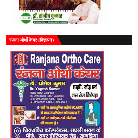
रंजना ओर्थो केयर (विज्ञापन)