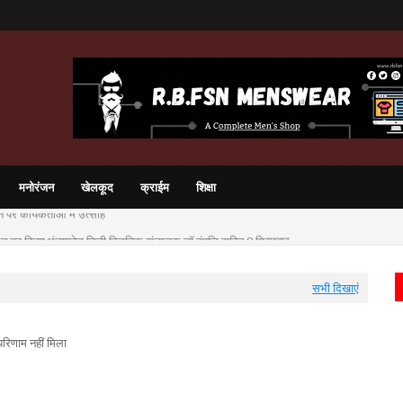
मनोरंजन
खेलकूद
क्राईम
शिक्षा
चालन का किया भंडाफोड़ निजी क्लिनिक संचालक डॉ दंपत्ति सहित 8 गिरफ़्तार
सभी दिखाएं
रिणाम नहीं मिला