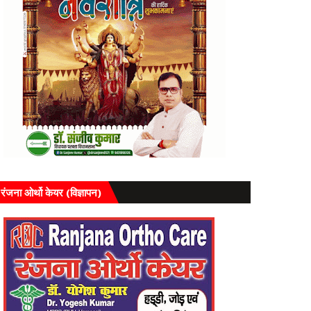
रंजना ओर्थो केयर (विज्ञापन)