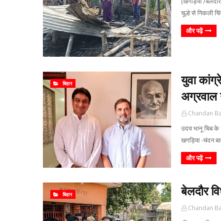
(खगड़िया /बेलदौर स
चूल्हे से निकली च
और पढ़ें
युवा कांग्
बिहार
अग्रवाल 
Chandan B
उदय भानू चिब के र
खगड़िया -चंदन बा
और पढ़ें
बेलदौर विध
बिहार
Chandan B