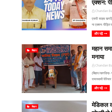
एक्शन: प
Chandan B
एसपी साहब खगड़िय
ना एक्शन: पीड़ि
और पढ़ें
महान समाज
बिहार
मनाया
Chandan B
(बिहार/खगडिया़- 
रामास्वामी पेरिया
और पढ़ें
मेडिकल क
बिहार