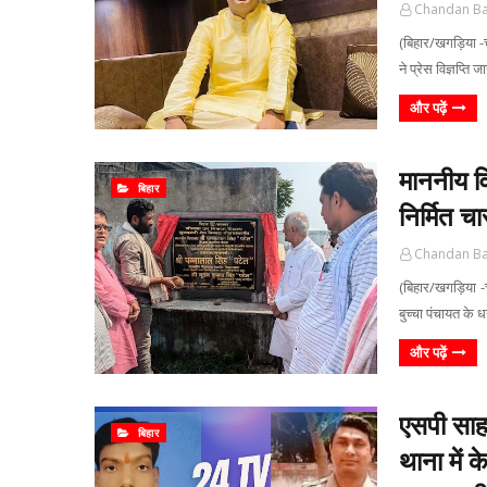
Chandan B
(बिहार/खगड़िया -च
ने प्रेस विज्ञप्ति 
और पढ़ें
माननीय व
बिहार
निर्मित च
Chandan B
(बिहार/खगड़िया -
बुच्चा पंचायत के
और पढ़ें
एसपी साहब
बिहार
थाना में 