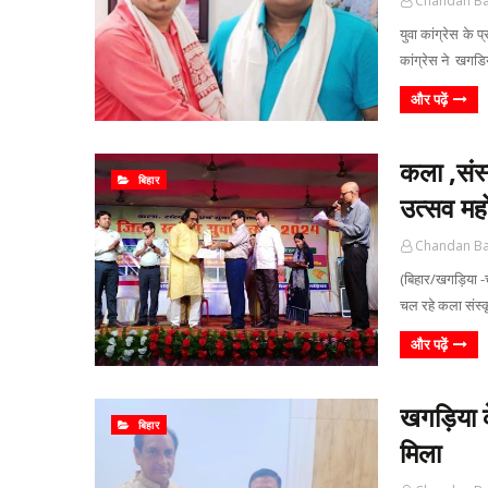
Chandan B
युवा कांग्रेस के 
कांग्रेस ने खगडि
और पढ़ें
कला ,संस्क
बिहार
उत्सव मह
Chandan B
(बिहार/खगड़िया -च
चल रहे कला संस्क
और पढ़ें
खगड़िया क
बिहार
मिला