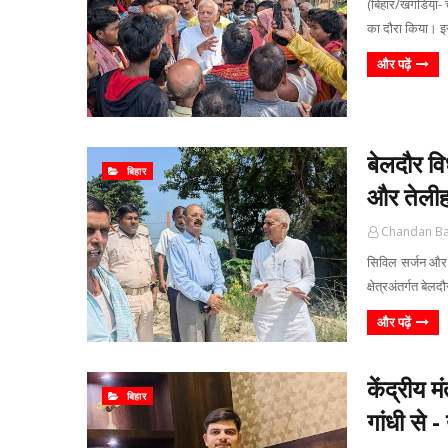
(बिहार/खगडिया़- च
का दौरा किया। इस
और पढ़ें
बेलदौर व
बिहार
और तेलीह
Chandan B
सिविल सर्जन और 
क्षेत्रअंतर्गत ब
और पढ़ें
केंद्रीय म
बिहार
गांधी से -