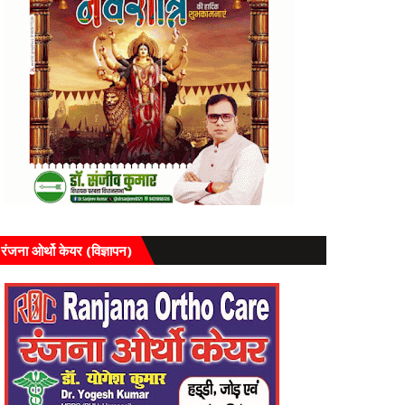
रंजना ओर्थो केयर (विज्ञापन)