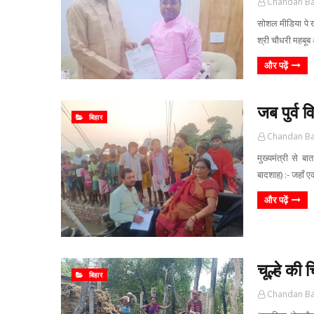
Chandan B
सोशल मीडिया पे खूब
श्री चौधरी महबू
और पढ़ें
जब पुर्व व
बिहार
Chandan B
मुख्यमंत्री से ब
बादशाह) :- जहाँ 
और पढ़ें
चूल्हे की
बिहार
Chandan B