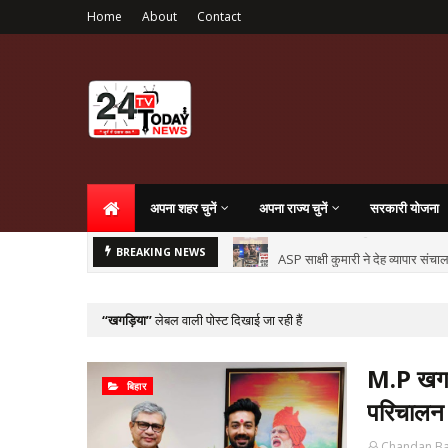
Home
About
Contact
अपना शहर चुनें
अपना राज्य चुनें
सरकारी योजना
ASP साक्षी कुमारी ने देह व्यापार सं
BREAKING NEWS
खगड़िया
लेबल वाली पोस्ट दिखाई जा रही हैं
M.P खगड़ि
बिहार
परिचालन 
Chandan B