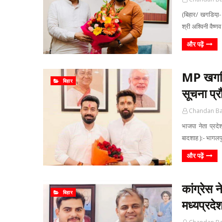
(बिहार/ खगडिया़- 
श्री अश्विनी वैष्
और पढ़ें
MP खगड़ि
बिहार
सूचना प्र
Chandan B
भाजपा नेता प्रदे
बादशाह ):- भागलप
और पढ़ें
कांग्रेस 
बिहार
मध्यप्रदे