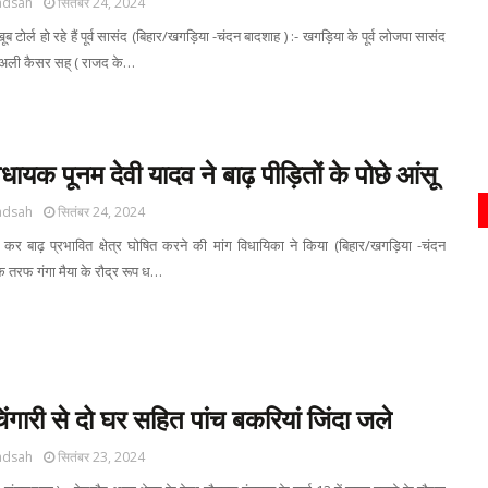
adsah
सितंबर 24, 2024
 टोर्ल हो रहे हैं पूर्व सासंद (बिहार/खगड़िया -चंदन बादशाह ) :- खगड़िया के पूर्व लोजपा सासंद
ब अली कैसर सह् ( राजद के…
िधायक पूनम देवी यादव ने बाढ़ पीड़ितों के पोछे आंसू
adsah
सितंबर 24, 2024
ात कर बाढ़ प्रभावित क्षेत्र घोषित करने की मांग विधायिका ने किया (बिहार/खगड़िया -चंदन
एक तरफ गंगा मैया के रौद्र रूप ध…
 चिंगारी से दो घर सहित पांच बकरियां जिंदा जले
adsah
सितंबर 23, 2024